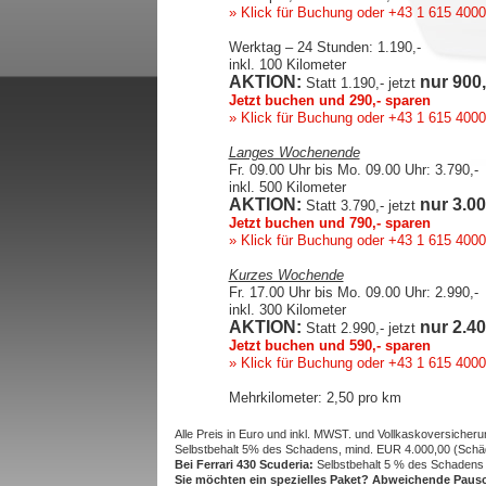
» Klick für Buchung
oder +43 1 615 4000
Werktag – 24 Stunden: 1.190,-
inkl. 100 Kilometer
AKTION:
nur 900,
Statt 1.190,- jetzt
Jetzt buchen und 290,- sparen
» Klick für Buchung
oder +43 1 615 4000
Langes Wochenende
Fr. 09.00 Uhr bis Mo. 09.00 Uhr: 3.790,-
inkl. 500 Kilometer
AKTION:
nur 3.00
Statt 3.790,- jetzt
Jetzt buchen und 790,- sparen
» Klick für Buchung
oder +43 1 615 4000
Kurzes Wochende
Fr. 17.00 Uhr bis Mo. 09.00 Uhr: 2.990,-
inkl. 300 Kilometer
AKTION:
nur 2.40
Statt 2.990,- jetzt
Jetzt buchen und 590,- sparen
» Klick für Buchung
oder +43 1 615 4000
Mehrkilometer: 2,50 pro km
Alle Preis in Euro und inkl. MWST. und Vollkaskoversicheru
Selbstbehalt 5% des Schadens, mind. EUR 4.000,00 (Schä
Bei Ferrari 430 Scuderia:
Selbstbehalt 5 % des Schadens 
Sie möchten ein spezielles Paket? Abweichende Pausc