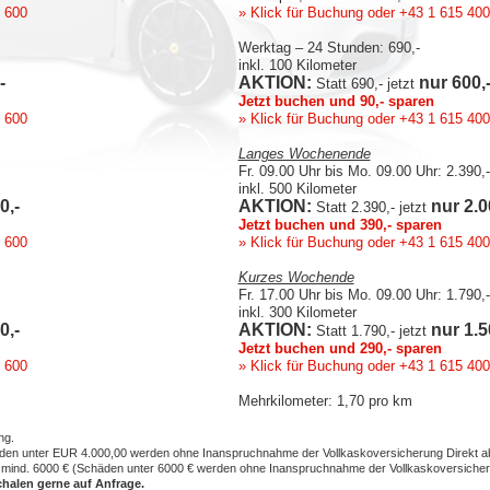
 600
» Klick für Buchung
oder +43 1 615 40
Werktag – 24 Stunden: 690,-
inkl. 100 Kilometer
-
AKTION:
nur 600,
Statt 690,- jetzt
Jetzt buchen und 90,- sparen
 600
» Klick für Buchung
oder +43 1 615 40
Langes Wochenende
Fr. 09.00 Uhr bis Mo. 09.00 Uhr: 2.390,-
inkl. 500 Kilometer
0,-
AKTION:
nur 2.0
Statt 2.390,- jetzt
Jetzt buchen und 390,- sparen
 600
» Klick für Buchung
oder +43 1 615 40
Kurzes Wochende
Fr. 17.00 Uhr bis Mo. 09.00 Uhr: 1.790,-
inkl. 300 Kilometer
0,-
AKTION:
nur 1.5
Statt 1.790,- jetzt
Jetzt buchen und 290,- sparen
 600
» Klick für Buchung
oder +43 1 615 40
Mehrkilometer: 1,70 pro km
ng.
den unter EUR 4.000,00 werden ohne Inanspruchnahme der Vollkaskoversicherung Direkt a
mind. 6000 € (Schäden unter 6000 € werden ohne Inanspruchnahme der Vollkaskoversicheru
halen gerne auf Anfrage.