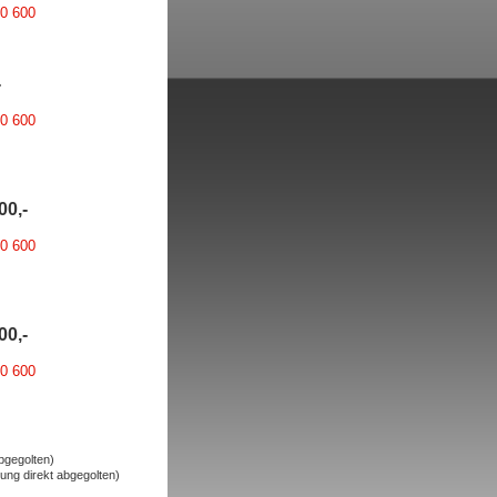
00 600
-
00 600
00,-
00 600
00,-
00 600
bgegolten)
ng direkt abgegolten)