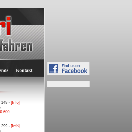
ends
Kontakt
r 149,-
[Info]
n
00 600
r 299,-
[Info]
n