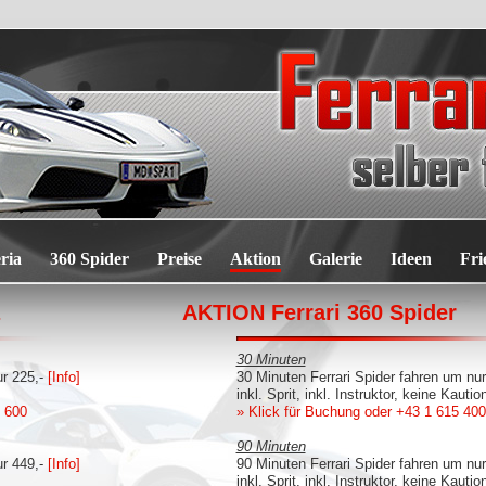
ria
360 Spider
Preise
Aktion
Galerie
Ideen
Fri
AKTION Ferrari 360 Spider
30 Minuten
ur 225,-
[Info]
30 Minuten Ferrari Spider fahren um nu
inkl. Sprit, inkl. Instruktor, keine Kautio
 600
» Klick für Buchung
oder +43 1 615 40
90 Minuten
ur 449,-
[Info]
90 Minuten Ferrari Spider fahren um nu
inkl. Sprit, inkl. Instruktor, keine Kautio